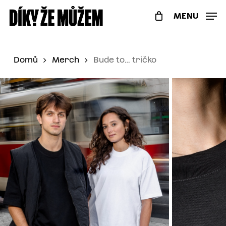
Skip
Menu
MENU
to
main
content
Domů
Merch
Bude to… tričko