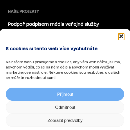
NAŠE PROJEKTY
Podpoř podpisem média veřejné služby
Akademie Díky, že můžem
Díky, že můžem vzdělávat
S cookies si tento web více vychutnáte
Korzo Národní
Samet na školách
Na našem webu pracujeme s cookies, aby vám web běžel, jak má,
abychom věděli, co se na něm děje a abychom mohli využívat
Ceny Jana Opletala
marketingové nástroje. Některé cookies jsou nezbytné, o dalších
se můžete rozhodnout sami.
Týden svobody
Příjmout
Odmítnout
Díky, že můžem
|
Zpracování osobních údajů
Zobrazit předvolby